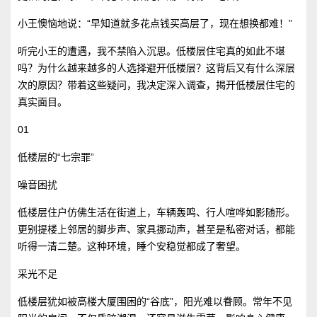
小王懊恼地说：“早知道就多花点钱买高层了，现在想换都难！”
听完小王的遭遇，我不禁陷入沉思。低楼层住宅真的如此不堪
吗？为什么越来越多的人选择避开低楼层？这背后又有什么深层
次的原因？带着这些疑问，我决定深入调查，揭开低楼层住宅的
真实面目。
01
低楼层的“七宗罪”
噪音困扰
低楼层住户仿佛生活在街道上，车辆轰鸣、行人喧哗如影随形。
更别提楼上邻居的脚步声、家具挪动声，甚至是私密对话，都能
听得一清二楚。这种环境，睡个安稳觉都成了奢望。
采光不足
低楼层犹如被高楼大厦围困的“谷底”，阳光难以眷顾。常年不见