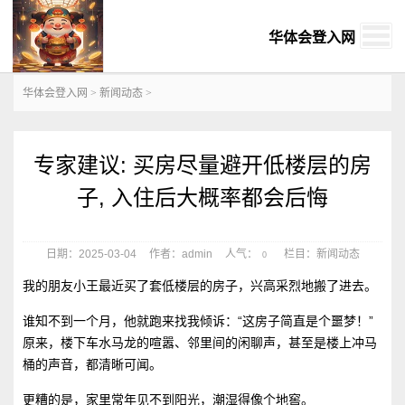
华体会登入网
华体会登入网
>
新闻动态
>
专家建议: 买房尽量避开低楼层的房
子, 入住后大概率都会后悔
日期：2025-03-04
作者：admin
人气：
栏目：新闻动态
0
我的朋友小王最近买了套低楼层的房子，兴高采烈地搬了进去。
谁知不到一个月，他就跑来找我倾诉：“这房子简直是个噩梦！”
原来，楼下车水马龙的喧嚣、邻里间的闲聊声，甚至是楼上冲马
桶的声音，都清晰可闻。
更糟的是，家里常年见不到阳光，潮湿得像个地窖。